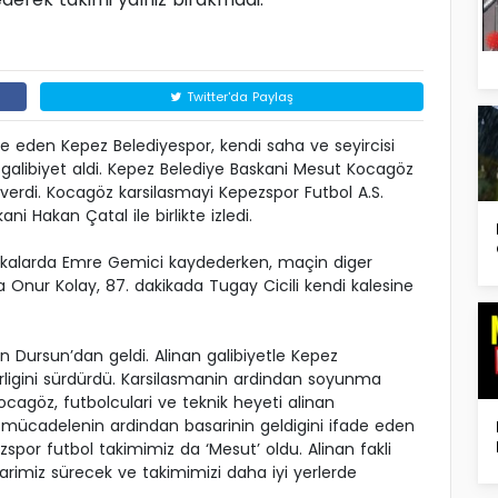
Twitter'da Paylaş
e eden Kepez Belediyespor, kendi saha ve seyircisi
r galibiyet aldi. Kepez Belediye Baskani Mesut Kocagöz
verdi. Kocagöz karsilasmayi Kepezspor Futbol A.S.
i Hakan Çatal ile birlikte izledi.
 dakikalarda Emre Gemici kaydederken, maçin diger
da Onur Kolay, 87. dakikada Tugay Cicili kendi kalesine
 Dursun’dan geldi. Alinan galibiyetle Kepez
derligini sürdürdü. Karsilasmanin ardindan soyunma
cagöz, futbolculari ve teknik heyeti alinan
l mücadelenin ardindan basarinin geldigini ifade eden
por futbol takimimiz da ‘Mesut’ oldu. Alinan fakli
larimiz sürecek ve takimimizi daha iyi yerlerde