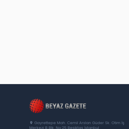
Gayrettepe Mah. Cemil Arslan Güder Sk. Otim İş
Merkezi B Blk. No:25 Beşiktaş İstanbul