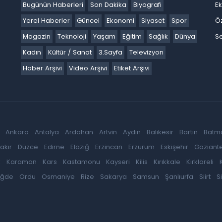
Bugünün Haberleri
Son Dakika
Biyografi
E
Yerel Haberler
Güncel
Ekonomi
Siyaset
Spor
Ö
Magazin
Teknoloji
Yaşam
Eğitim
Sağlık
Dünya
Se
Kadın
Kültür / Sanat
3.Sayfa
Televizyon
Haber Arşivi
Video Arşivi
Etiket Arşivi
Ankara
Antalya
Ardahan
Artvin
Aydın
Balıkesir
Bartın
Batm
akır
Düzce
Edirne
Elazığ
Erzincan
Erzurum
Eskişehir
Gaziant
k
Karaman
Kars
Kastamonu
Kayseri
Kilis
Kırıkkale
Kırklareli
iğde
Ordu
Osmaniye
Rize
Sakarya
Samsun
Şanlıurfa
Siirt
S