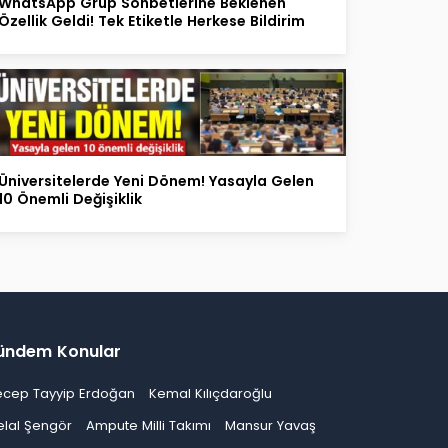
WhatsApp Grup Sohbetlerine Beklenen
Özellik Geldi! Tek Etiketle Herkese Bildirim
Üniversitelerde Yeni Dönem! Yasayla Gelen
10 Önemli Değişiklik
ündem Konular
ecep Tayyip Erdoğan
Kemal Kılıçdaroğlu
elal Şengör
Ampute Milli Takımı
Mansur Yavaş