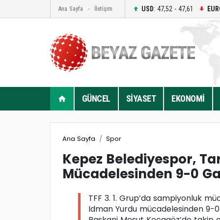
USD
: 47,52 - 47,61
EUR
Ana Sayfa
İletişim
GÜNCEL
SİYASET
EKONOMİ
Ana Sayfa
Spor
Kepez Belediyespor, T
Mücadelesinden 9-0 Gal
TFF 3. 1. Grup’da sampiyonluk mü
Idman Yurdu mücadelesinden 9-0 ga
Baskani Mesut Kocagöz’de takip e