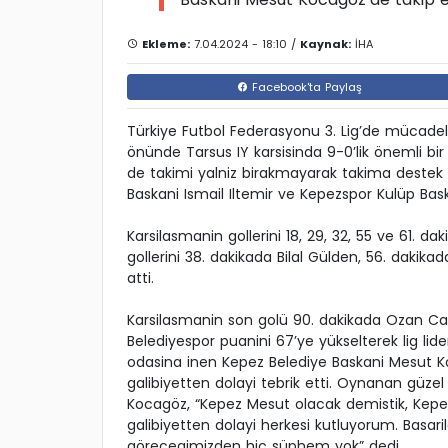
Ekleme:
7.04.2024 - 18:10 /
Kaynak:
İHA
Facebook'ta Paylaş
Türkiye Futbol Federasyonu 3. Lig’de mücadel
önünde Tarsus IY karsisinda 9-0’lik önemli bi
de takimi yalniz birakmayarak takima destek 
Baskani Ismail Iltemir ve Kepezspor Kulüp Baskan
Karsilasmanin gollerini 18, 29, 32, 55 ve 61.
gollerini 38. dakikada Bilal Gülden, 56. dakika
atti.
Karsilasmanin son golü 90. dakikada Ozan Can
Belediyespor puanini 67’ye yükselterek lig li
odasina inen Kepez Belediye Baskani Mesut Ko
galibiyetten dolayi tebrik etti. Oynanan güze
Kocagöz, “Kepez Mesut olacak demistik, Kepezs
galibiyetten dolayi herkesi kutluyorum. Basari
görecegimizden hiç süphem yok” dedi.