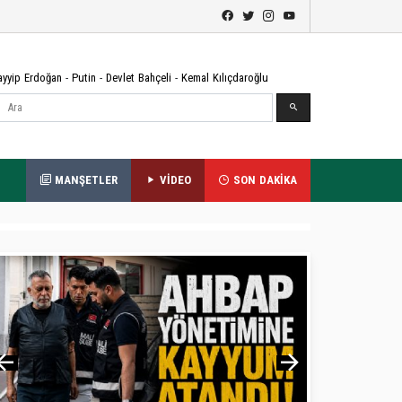
ayyip Erdoğan
-
Putin
-
Devlet Bahçeli
-
Kemal Kılıçdaroğlu
Ara
MANŞETLER
VİDEO
SON DAKİKA