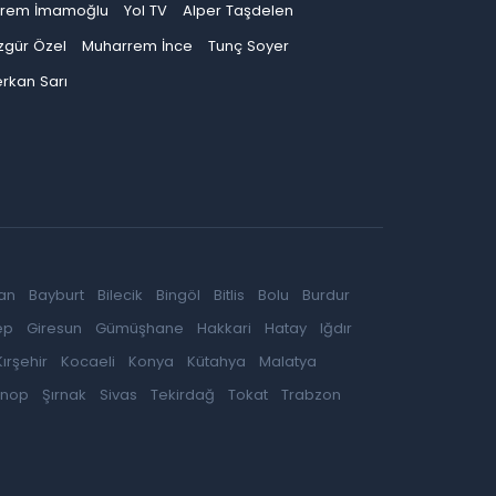
krem İmamoğlu
Yol TV
Alper Taşdelen
zgür Özel
Muharrem İnce
Tunç Soyer
rkan Sarı
an
Bayburt
Bilecik
Bingöl
Bitlis
Bolu
Burdur
ep
Giresun
Gümüşhane
Hakkari
Hatay
Iğdır
Kırşehir
Kocaeli
Konya
Kütahya
Malatya
inop
Şırnak
Sivas
Tekirdağ
Tokat
Trabzon