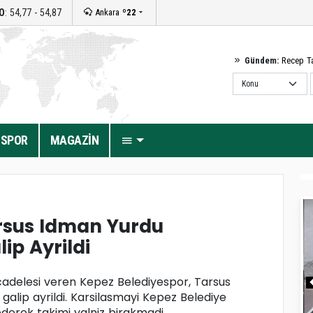
O
: 54,77 - 54,87
Ankara
º22
Gündem:
Recep T
SPOR
MAGAZİN
arsus Idman Yurdu
ip Ayrildi
cadelesi veren Kepez Belediyespor, Tarsus
lip ayrildi. Karsilasmayi Kepez Belediye
derek takimi yalniz birakmadi.