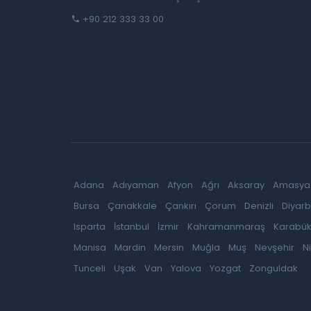
+90 212 333 33 00
Adana
Adıyaman
Afyon
Ağrı
Aksaray
Amasya
Bursa
Çanakkale
Çankırı
Çorum
Denizli
Diyarb
Isparta
İstanbul
İzmir
Kahramanmaraş
Karabü
Manisa
Mardin
Mersin
Muğla
Muş
Nevşehir
N
Tunceli
Uşak
Van
Yalova
Yozgat
Zonguldak