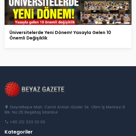
Üniversitelerde Yeni Dönem! Yasayla Gelen 10
Önemli Değişiklik
Gayrettepe Mah. Cemil Arslan Güder Sk. Otim İş Merkezi B
Blk. No:25 Beşiktaş İstanbul
+90 212 333 33 00
Kategoriler