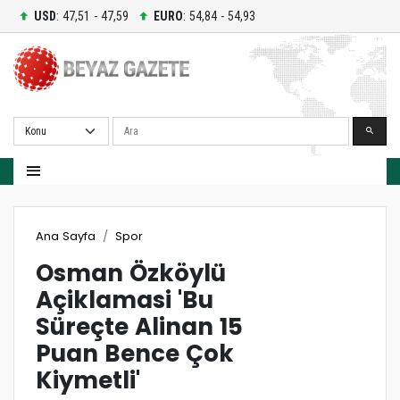
USD
: 47,51 - 47,59
EURO
: 54,84 - 54,93
Ara
Ana Sayfa
Spor
Osman Özköylü
Açiklamasi 'Bu
Süreçte Alinan 15
Puan Bence Çok
Kiymetli'