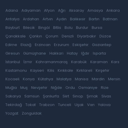
Adana
Adıyaman
Afyon
Ağrı
Aksaray
Amasya
Ankara
Antalya
Ardahan
Artvin
Aydın
Balıkesir
Bartın
Batman
Bayburt
Bilecik
Bingöl
Bitlis
Bolu
Burdur
Bursa
Çanakkale
Çankırı
Çorum
Denizli
Diyarbakır
Düzce
Edirne
Elazığ
Erzincan
Erzurum
Eskişehir
Gaziantep
Giresun
Gümüşhane
Hakkari
Hatay
Iğdır
Isparta
İstanbul
İzmir
Kahramanmaraş
Karabük
Karaman
Kars
Kastamonu
Kayseri
Kilis
Kırıkkale
Kırklareli
Kırşehir
Kocaeli
Konya
Kütahya
Malatya
Manisa
Mardin
Mersin
Muğla
Muş
Nevşehir
Niğde
Ordu
Osmaniye
Rize
Sakarya
Samsun
Şanlıurfa
Siirt
Sinop
Şırnak
Sivas
Tekirdağ
Tokat
Trabzon
Tunceli
Uşak
Van
Yalova
Yozgat
Zonguldak