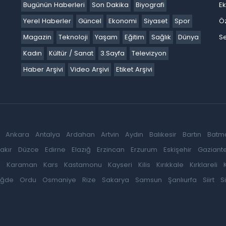
Bugünün Haberleri
Son Dakika
Biyografi
E
Yerel Haberler
Güncel
Ekonomi
Siyaset
Spor
Ö
Magazin
Teknoloji
Yaşam
Eğitim
Sağlık
Dünya
Se
Kadın
Kültür / Sanat
3.Sayfa
Televizyon
Haber Arşivi
Video Arşivi
Etiket Arşivi
Ankara
Antalya
Ardahan
Artvin
Aydın
Balıkesir
Bartın
Batm
akır
Düzce
Edirne
Elazığ
Erzincan
Erzurum
Eskişehir
Gaziant
k
Karaman
Kars
Kastamonu
Kayseri
Kilis
Kırıkkale
Kırklareli
iğde
Ordu
Osmaniye
Rize
Sakarya
Samsun
Şanlıurfa
Siirt
S