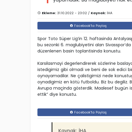
Ekleme:
31.10.2022 - 23:02 /
Kaynak:
İHA
Facebook'ta Paylaş
Spor Toto Süper Lig’in 12. haftasinda Antalya
bu sezonki 6. maglubiyetini alan Sivasspor’da
düzenlenen basin toplantisinda konustu.
Karsilasmayi degerlendirerek sözlerine basla
istedigimiz gibi olmadi ve beni de sok edici bi
oynayamadilar. Ne çalistigimizi nede konus
oynadigimiz en kötü futboldu. Biz bu degiliz.
Avrupa maçinda gösterdik. Maalesef bugün is
ettik” diye konustu.
Facebook'ta Paylaş
Kaynak: İHA