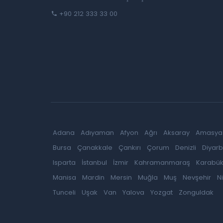
+90 212 333 33 00
Adana
Adıyaman
Afyon
Ağrı
Aksaray
Amasya
Bursa
Çanakkale
Çankırı
Çorum
Denizli
Diyarb
Isparta
İstanbul
İzmir
Kahramanmaraş
Karabü
Manisa
Mardin
Mersin
Muğla
Muş
Nevşehir
N
Tunceli
Uşak
Van
Yalova
Yozgat
Zonguldak