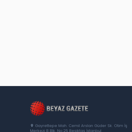
Gayrettepe Mah. Cemil Arslan Güder Sk. Otim İş
Merkezi B Blk. No:25 Beşiktaş İstanbul