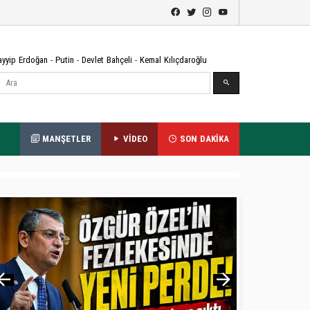
ayyip Erdoğan
-
Putin
-
Devlet Bahçeli
-
Kemal Kılıçdaroğlu
Ara
MANŞETLER
VİDEO
SON DAKİKA