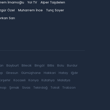
krem İmamoğlu
Yol TV
Alper Taşdelen
zgür Özel
Muharrem İnce
Tunç Soyer
rkan Sarı
an
Bayburt
Bilecik
Bingöl
Bitlis
Bolu
Burdur
ep
Giresun
Gümüşhane
Hakkari
Hatay
Iğdır
Kırşehir
Kocaeli
Konya
Kütahya
Malatya
inop
Şırnak
Sivas
Tekirdağ
Tokat
Trabzon