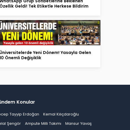
WhatsApp Grup Sohbetlerine Beklenen
Özellik Geldi! Tek Etiketle Herkese Bildirim
Üniversitelerde Yeni Dönem! Yasayla Gelen
10 Önemli Değişiklik
ündem Konular
ecep Tayyip Erdoğan
Kemal Kılıçdaroğlu
elal Şengör
Ampute Milli Takımı
Mansur Yavaş