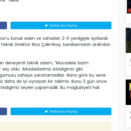
Twitter'da Paylaş
spor’u konuk eden ve sahadan 2-0 yenilgiyle ayrilarak
 Teknik Direktör Riza Çalimbay, karsilasmanin ardindan
yan deneyimli teknik adam, “Mücadele bizim
r sey oldu. Arkadaslarimiz istedigimiz gibi
tugumuzu sahaya yansitamadilar. Bana göre bu sene
 Biz daha da iyi oynayan bir takimiz. Bunu 3 gün önce
tedigimiz seyleri yapamadik. Bu maglubiyeti hak
Twitter'da Paylaş