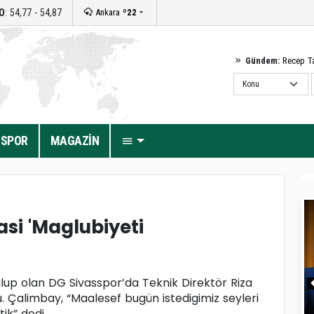
O
: 54,77 - 54,87
Ankara
º22
Gündem:
Recep T
SPOR
MAGAZİN
si 'Maglubiyeti
up olan DG Sivasspor’da Teknik Direktör Riza
 Çalimbay, “Maalesef bugün istedigimiz seyleri
ik” dedi.