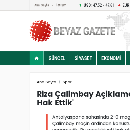
USD
: 47,52 - 47,61
EUR
Ana Sayfa
İletişim
GÜNCEL
SİYASET
EKONOMİ
Ana Sayfa
Spor
Riza Çalimbay Açiklama
Hak Ettik'
Antalyaspor’a sahasinda 2-0 magl
Çalimbay maçin ardindan konustu.
yapamadik. Bu maglubiyeti hak ett