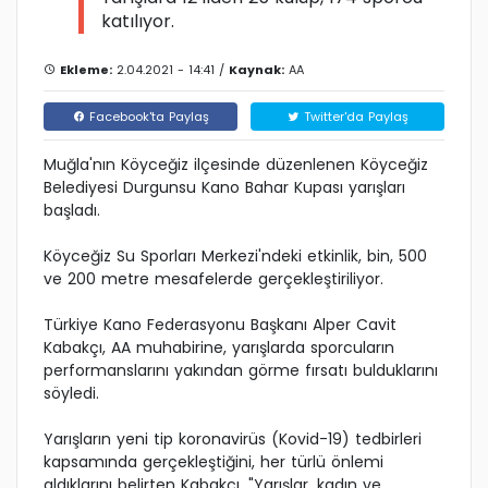
katılıyor.
Ekleme:
2.04.2021 - 14:41 /
Kaynak:
AA
Facebook'ta Paylaş
Twitter'da Paylaş
Muğla'nın Köyceğiz ilçesinde düzenlenen Köyceğiz
Belediyesi Durgunsu Kano Bahar Kupası yarışları
başladı.
Köyceğiz Su Sporları Merkezi'ndeki etkinlik, bin, 500
ve 200 metre mesafelerde gerçekleştiriliyor.
Türkiye Kano Federasyonu Başkanı Alper Cavit
Kabakçı, AA muhabirine, yarışlarda sporcuların
performanslarını yakından görme fırsatı bulduklarını
söyledi.
Yarışların yeni tip koronavirüs (Kovid-19) tedbirleri
kapsamında gerçekleştiğini, her türlü önlemi
aldıklarını belirten Kabakçı, "Yarışlar, kadın ve