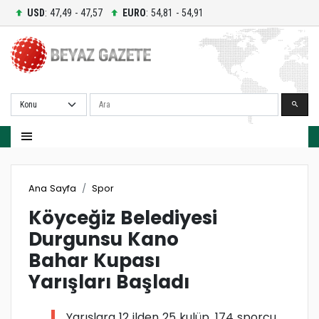
USD
: 47,49 - 47,57
EURO
: 54,81 - 54,91
Ara
Ana Sayfa
Spor
Köyceğiz Belediyesi
Durgunsu Kano
Bahar Kupası
Yarışları Başladı
Yarışlara 12 ilden 25 kulüp, 174 sporcu