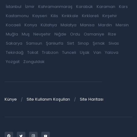
İstanbul
İzmir
Kahramanmaraş
Karabük
Karaman
Kars
Kastamonu
Kayseri
Kilis
Kırıkkale
Kırklareli
Kırşehir
Kocaeli
Konya
Kütahya
Malatya
Manisa
Mardin
Mersin
Muğla
Muş
Nevşehir
Niğde
Ordu
Osmaniye
Rize
Sakarya
Samsun
Şanlıurfa
Siirt
Sinop
Şırnak
Sivas
Tekirdağ
Tokat
Trabzon
Tunceli
Uşak
Van
Yalova
Yozgat
Zonguldak
Künye
Site Kullanım Koşulları
Site Haritası