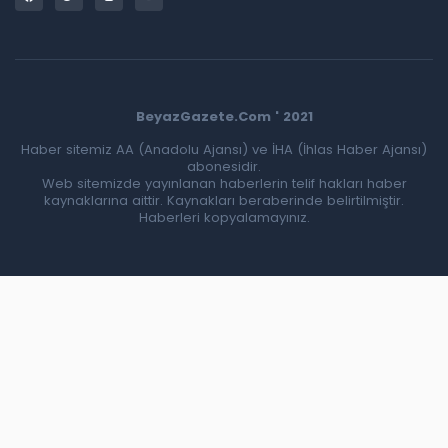
BeyazGazete.Com ' 2021
Haber sitemiz AA (Anadolu Ajansı) ve İHA (İhlas Haber Ajansı)
abonesidir.
Web sitemizde yayınlanan haberlerin telif hakları haber
kaynaklarına aittir. Kaynakları beraberinde belirtilmiştir.
Haberleri kopyalamayınız.