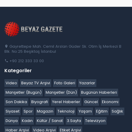
Gayrettepe Mah. Cemil Arslan Güder Sk. Otim İş Merkezi B
Blk. No:25 Beşiktaş İstanbul
+90 212 333 33 00
Kategoriler
Video
Beyaz TV Arşivi
Foto Galeri
Yazarlar
Manşetler (Bugün)
Manşetler (Dün)
Bugünün Haberleri
Son Dakika
Biyografi
Yerel Haberler
Güncel
Ekonomi
Siyaset
Spor
Magazin
Teknoloji
Yaşam
Eğitim
Sağlık
Dünya
Kadın
Kültür / Sanat
3.Sayfa
Televizyon
Haber Arşivi
Video Arşivi
Etiket Arşivi