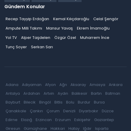
Gündem Konular
Recep Tayyip Erdoğan
Kemal Kılıçdaroğlu
Celal Şengör
Ampute Milli Takımı
Mansur Yavaş
Ekrem İmamoğlu
Yol TV
Alper Taşdelen
Özgür Özel
Muharrem İnce
Tunç Soyer
Serkan Sarı
Adana
Adıyaman
Afyon
Ağrı
Aksaray
Amasya
Ankara
Antalya
Ardahan
Artvin
Aydın
Balıkesir
Bartın
Batman
Bayburt
Bilecik
Bingöl
Bitlis
Bolu
Burdur
Bursa
Çanakkale
Çankırı
Çorum
Denizli
Diyarbakır
Düzce
Edirne
Elazığ
Erzincan
Erzurum
Eskişehir
Gaziantep
Giresun
Gümüşhane
Hakkari
Hatay
Iğdır
Isparta